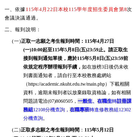
一、
依據
115
年
4
月
22
日本校
115
學年度招生委員會第
8
次
會議決議通過
。
二、報到說明：
(
一
)
正取一志願之考生報到時間：
115
年
4
月
27
日
(
一
)10:00
起至
115
年
5
月
8
日
(
五
)23:59
止。請正取生
接到報到通知單後，應於
115
年
5
月
8
日
(
五
)23:59
前
依規定程序辦理報到手續，
如在放榜
3
日後仍未收
到書面通知者，請自行至本校教務處網站
（
https://academic.nkuht.edu.tw/main.php
）下載相關
資料，逾期未報到者以放棄錄取資格論，如有相關
問題請電洽
(07)8060505
，
一般生
、
在職生
轉
註冊課
務組
12108
分機查詢，
在職專班
轉進修教務組
12302
分機查詢
。
(
二
)
正取多志願之考生報到時間
：
115
年
5
月
12
日