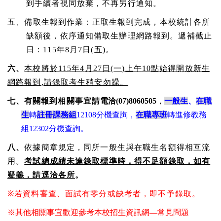
到手續者視同放棄，不再另行通知。
五、備取生報到作業：正取生報到完成，本校統計各所
缺額後，依序通知備取生辦理網路報到。遞補截止
日：
115
年
8
月
7
日
(
五
)
。
六、
本校將於
115
年
4
月
27
日
(
一
)
上午
10
點始得開放新生
網路報到
,
請錄取考生稍安勿躁。
七、有關報到相關事宜請
電洽
(07)8060505
，
一般生
、
在職
生
轉
註冊課務組
12108
分機查詢，
在職專班
轉進修教務
組
12302
分機查詢。
八、
依據簡章規定，同所一般生與在職生名額得相互流
用。
考試總成績未達錄取標準時，得不足額錄取，如有
疑義，請逕洽各所
。
※
若資料審查、面試有零分或缺考者，即不予錄取。
※其他相關事宜歡迎參考本校招生資訊網—常見問題