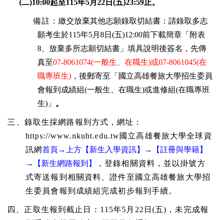
(
二
)10:00
起至
115
年
5
月
22
日
(
五
)23:59
止。
備註
：
繳交放棄其他志願錄取切結書：請錄取多志
願考生於
115
年
5
月
8
日
(
五
)12:00
前下載簡章「附表
8
、放棄多所志願切結書」填具說明後簽名，先傳
真至
07-8061074(
一般生、在職生
)
或
07-8061045(
在
職專班生
)
，後郵寄至「國立高雄餐旅大學招生委員
會報到成績組
(
一般生、在職生
)
或進修組
(
在職專班
生
)
」
。
三、
錄取生採網路報到方式，網址：
https://www.nkuht.edu.tw
國立高雄餐旅大學全球資
訊網
首頁
→
上方
【新生入學資訊】
→
【註冊與學籍】
→
【新生網路報到】
，登錄相關資料，並以掛號方
式寄送報到相關資料、證件至國立高雄餐旅大學招
生委員會報到成績組完成初步報到手續。
四、正取生報到截止日：
115
年
5
月
22
日
(
五
)
，未完成報