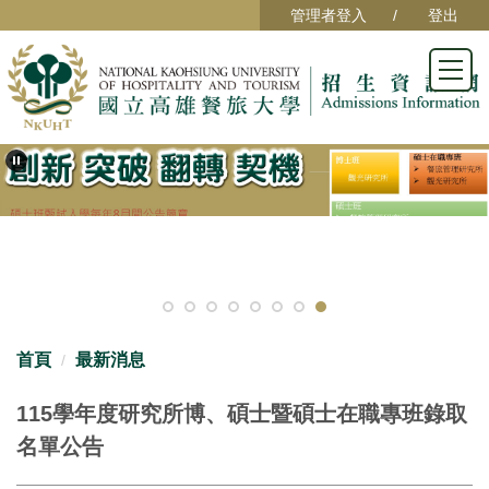
跳
管理者登入
登出
到
主
要
內
容
區
首頁
最新消息
115學年度研究所博、碩士暨碩士在職專班錄取
名單公告